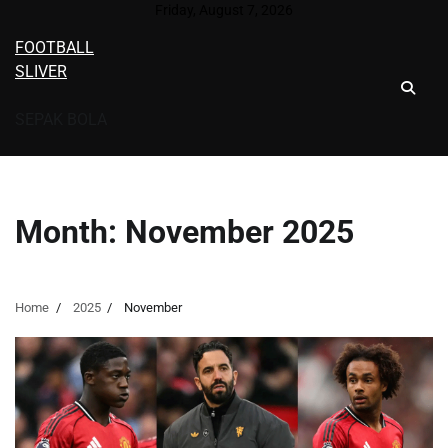
Skip
Friday, August 7, 2026
to
FOOTBALL
content
SLIVER
SEPAK BOLA
Month:
November 2025
Home
2025
November