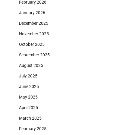
February 2026
January 2026
December 2025
November 2025
October 2025
September 2025
August 2025
July 2025
June 2025
May 2025
April 2025
March 2025
February 2025