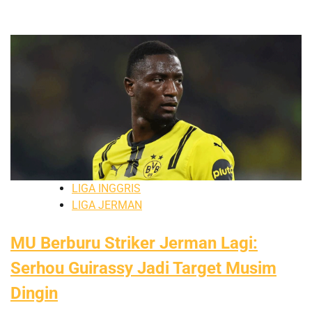
LIGA INGGRIS
LIGA JERMAN
MU Berburu Striker Jerman Lagi:
Serhou Guirassy Jadi Target Musim
Dingin