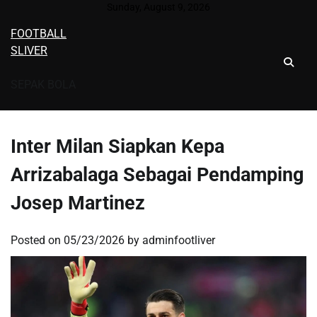
Skip
Sunday, August 9, 2026
to
FOOTBALL
content
SLIVER
SEPAK BOLA
Inter Milan Siapkan Kepa
Arrizabalaga Sebagai Pendamping
Josep Martinez
Posted on
05/23/2026
by
adminfootliver