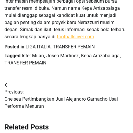
Inter masih mempelajari berbagai opsi sebelum bursa
transfer resmi dibuka. Namun nama Kepa Arrizabalaga
mulai dianggap sebagai kandidat kuat untuk menjadi
bagian penting dalam proyek baru Nerazzurri musim
depan. Simak dan ikuti terus informasi sepak bola terbaru
secara lengkap hanya di
footballsliver.com
.
Posted in
LIGA ITALIA
,
TRANSFER PEMAIN
Tagged
Inter Milan
,
Josep Martinez
,
Kepa Arrizabalaga
,
TRANSFER PEMAIN
Post
Previous:
navigation
Chelsea Pertimbangkan Jual Alejandro Garnacho Usai
Performa Menurun
Related Posts