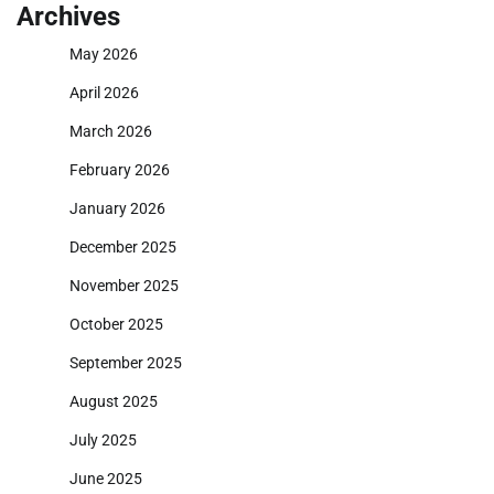
Archives
May 2026
April 2026
March 2026
February 2026
January 2026
December 2025
November 2025
October 2025
September 2025
August 2025
July 2025
June 2025