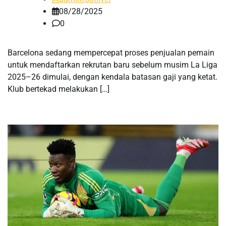
08/28/2025
0
​Barcelona sedang mempercepat proses penjualan pemain
untuk mendaftarkan rekrutan baru sebelum musim La Liga
2025–26 dimulai, dengan kendala batasan gaji yang ketat.
Klub bertekad melakukan […]