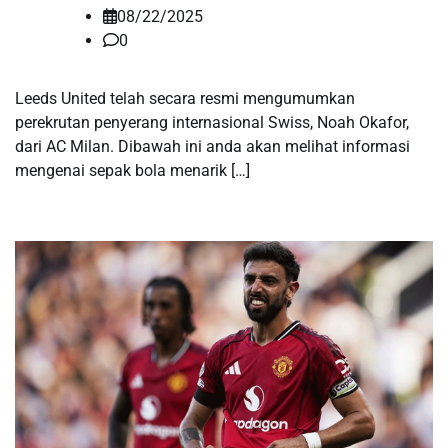
08/22/2025
0
Leeds United telah secara resmi mengumumkan
perekrutan penyerang internasional Swiss, Noah Okafor,
dari AC Milan. Dibawah ini anda akan melihat informasi
mengenai sepak bola menarik […]