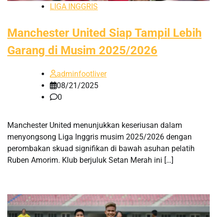
LIGA INGGRIS
Manchester United Siap Tampil Lebih
Garang di Musim 2025/2026
adminfootliver
08/21/2025
0
Manchester United menunjukkan keseriusan dalam
menyongsong Liga Inggris musim 2025/2026 dengan
perombakan skuad signifikan di bawah asuhan pelatih
Ruben Amorim. Klub berjuluk Setan Merah ini […]