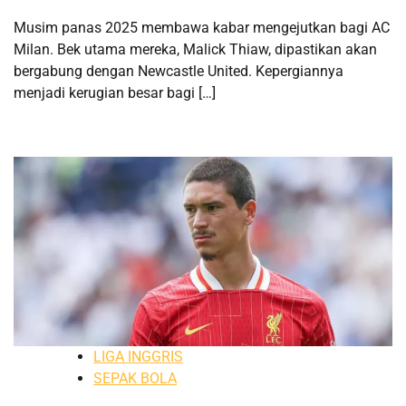
Musim panas 2025 membawa kabar mengejutkan bagi AC
Milan. Bek utama mereka, Malick Thiaw, dipastikan akan
bergabung dengan Newcastle United. Kepergiannya
menjadi kerugian besar bagi […]
LIGA INGGRIS
SEPAK BOLA