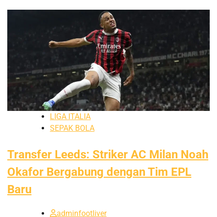
LIGA ITALIA
SEPAK BOLA
Transfer Leeds: Striker AC Milan Noah
Okafor Bergabung dengan Tim EPL
Baru
adminfootliver