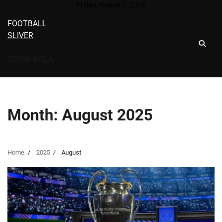
Skip
Friday, August 7, 2026
to
FOOTBALL
content
SLIVER
SEPAK BOLA
Month:
August 2025
Home
2025
August