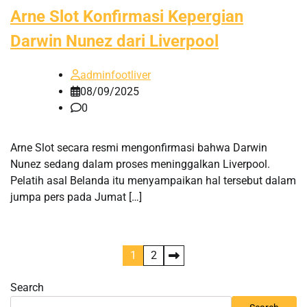
Arne Slot Konfirmasi Kepergian
Darwin Nunez dari Liverpool
adminfootliver
08/09/2025
0
Arne Slot secara resmi mengonfirmasi bahwa Darwin
Nunez sedang dalam proses meninggalkan Liverpool.
Pelatih asal Belanda itu menyampaikan hal tersebut dalam
jumpa pers pada Jumat […]
Posts
1
2
pagination
Search