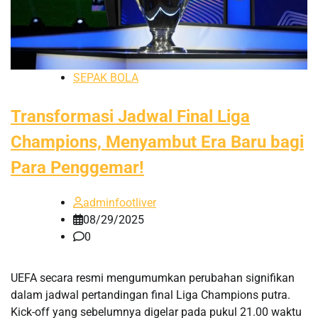
SEPAK BOLA
Transformasi Jadwal Final Liga
Champions, Menyambut Era Baru bagi
Para Penggemar!
adminfootliver
08/29/2025
0
UEFA secara resmi mengumumkan perubahan signifikan
dalam jadwal pertandingan final Liga Champions putra.
Kick-off yang sebelumnya digelar pada pukul 21.00 waktu