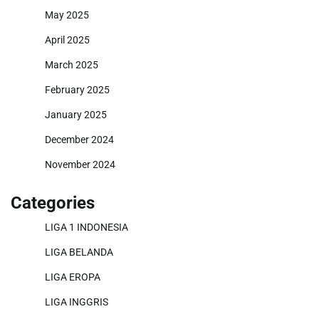
May 2025
April 2025
March 2025
February 2025
January 2025
December 2024
November 2024
Categories
LIGA 1 INDONESIA
LIGA BELANDA
LIGA EROPA
LIGA INGGRIS