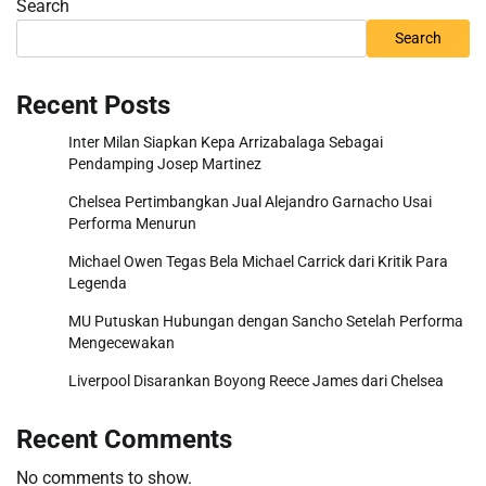
Search
Search
Recent Posts
Inter Milan Siapkan Kepa Arrizabalaga Sebagai
Pendamping Josep Martinez
Chelsea Pertimbangkan Jual Alejandro Garnacho Usai
Performa Menurun
Michael Owen Tegas Bela Michael Carrick dari Kritik Para
Legenda
MU Putuskan Hubungan dengan Sancho Setelah Performa
Mengecewakan
Liverpool Disarankan Boyong Reece James dari Chelsea
Recent Comments
No comments to show.