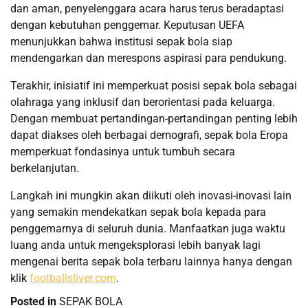
dan aman, penyelenggara acara harus terus beradaptasi
dengan kebutuhan penggemar. Keputusan UEFA
menunjukkan bahwa institusi sepak bola siap
mendengarkan dan merespons aspirasi para pendukung.
Terakhir, inisiatif ini memperkuat posisi sepak bola sebagai
olahraga yang inklusif dan berorientasi pada keluarga.
Dengan membuat pertandingan-pertandingan penting lebih
dapat diakses oleh berbagai demografi, sepak bola Eropa
memperkuat fondasinya untuk tumbuh secara
berkelanjutan.
Langkah ini mungkin akan diikuti oleh inovasi-inovasi lain
yang semakin mendekatkan sepak bola kepada para
penggemarnya di seluruh dunia. Manfaatkan juga waktu
luang anda untuk mengeksplorasi lebih banyak lagi
mengenai berita sepak bola terbaru lainnya hanya dengan
klik
footballsliver.com
.
Posted in
SEPAK BOLA