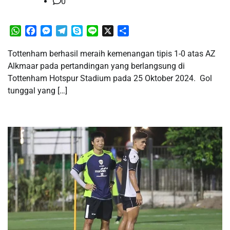
0
WhatsApp
Facebook
Messenger
Telegram
Skype
Line
X
Share
Tottenham berhasil meraih kemenangan tipis 1-0 atas AZ
Alkmaar pada pertandingan yang berlangsung di
Tottenham Hotspur Stadium pada 25 Oktober 2024. ​ Gol
tunggal yang […]