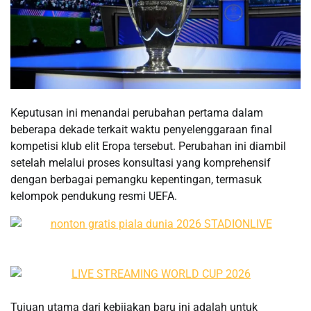
Keputusan ini menandai perubahan pertama dalam
beberapa dekade terkait waktu penyelenggaraan final
kompetisi klub elit Eropa tersebut. Perubahan ini diambil
setelah melalui proses konsultasi yang komprehensif
dengan berbagai pemangku kepentingan, termasuk
kelompok pendukung resmi UEFA.
Tujuan utama dari kebijakan baru ini adalah untuk