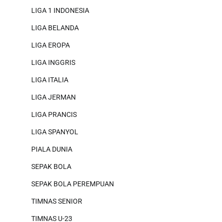
LIGA 1 INDONESIA
LIGA BELANDA
LIGA EROPA
LIGA INGGRIS
LIGA ITALIA
LIGA JERMAN
LIGA PRANCIS
LIGA SPANYOL
PIALA DUNIA
SEPAK BOLA
SEPAK BOLA PEREMPUAN
TIMNAS SENIOR
TIMNAS U-23