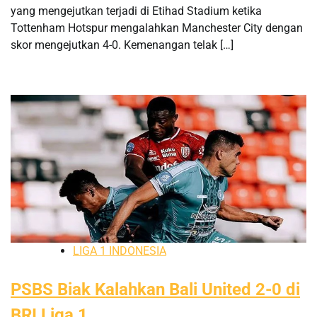
yang mengejutkan terjadi di Etihad Stadium ketika
Tottenham Hotspur mengalahkan Manchester City dengan
skor mengejutkan 4-0. Kemenangan telak […]
LIGA 1 INDONESIA
PSBS Biak Kalahkan Bali United 2-0 di
BRI Liga 1