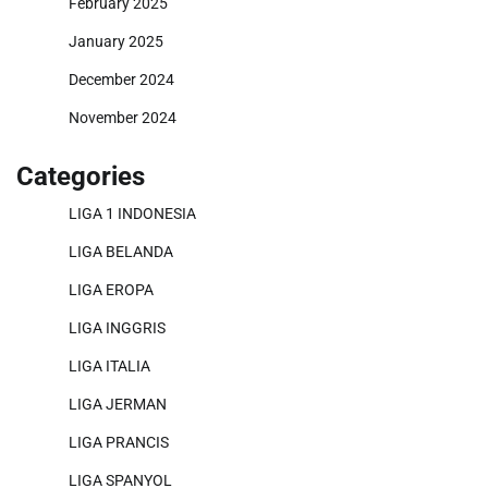
February 2025
January 2025
December 2024
November 2024
Categories
LIGA 1 INDONESIA
LIGA BELANDA
LIGA EROPA
LIGA INGGRIS
LIGA ITALIA
LIGA JERMAN
LIGA PRANCIS
LIGA SPANYOL