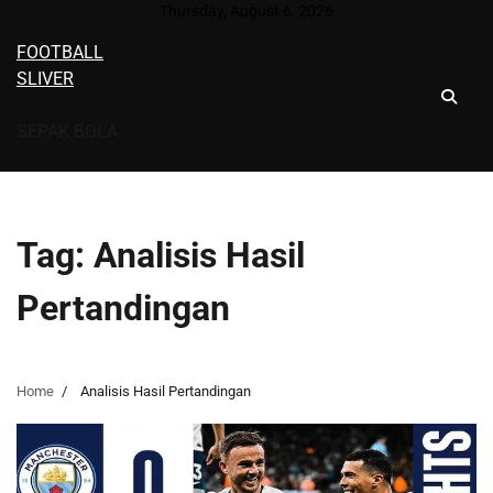
Skip
Thursday, August 6, 2026
to
FOOTBALL
content
SLIVER
SEPAK BOLA
Tag:
Analisis Hasil
Pertandingan
Home
Analisis Hasil Pertandingan