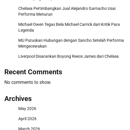
Chelsea Pertimbangkan Jual Alejandro Garnacho Usai
Performa Menurun
Michael Owen Tegas Bela Michael Carrick dari Kritik Para
Legenda
MU Putuskan Hubungan dengan Sancho Setelah Performa
Mengecewakan
Liverpool Disarankan Boyong Reece James dari Chelsea
Recent Comments
No comments to show.
Archives
May 2026
April 2026
March 2026