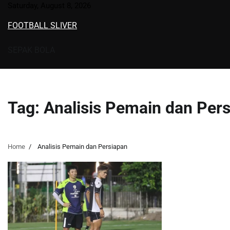
Skip
Saturday, August 8, 2026
to
FOOTBALL SLIVER
content
SEPAK BOLA
Tag:
Analisis Pemain dan Per
Home
Analisis Pemain dan Persiapan