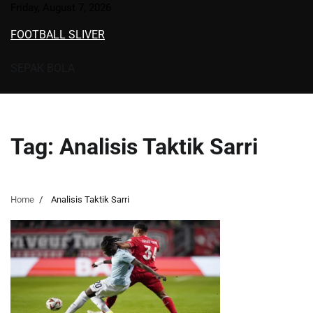
Skip
Friday, August 7, 2026
to
FOOTBALL SLIVER
content
SEPAK BOLA
Tag:
Analisis Taktik Sarri
Home
Analisis Taktik Sarri