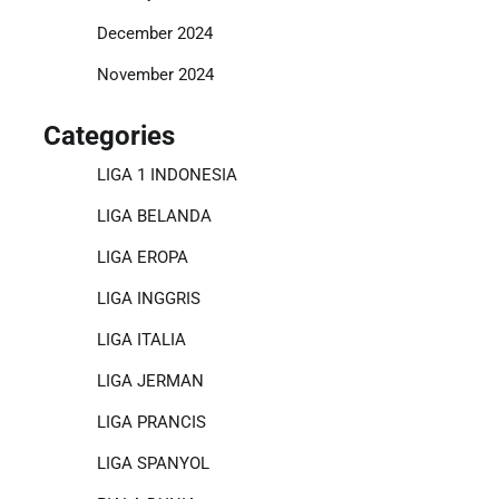
December 2024
November 2024
Categories
LIGA 1 INDONESIA
LIGA BELANDA
LIGA EROPA
LIGA INGGRIS
LIGA ITALIA
LIGA JERMAN
LIGA PRANCIS
LIGA SPANYOL