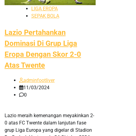
LIGA EROPA
SEPAK BOLA
Lazio Pertahankan
Dominasi Di Grup Liga
Eropa Dengan Skor 2-0
Atas Twente
adminfootliver
11/03/2024
0
Lazio meraih kemenangan meyakinkan 2-
0 atas FC Twente dalam lanjutan fase
grup Liga Europa yang digelar di Stadion