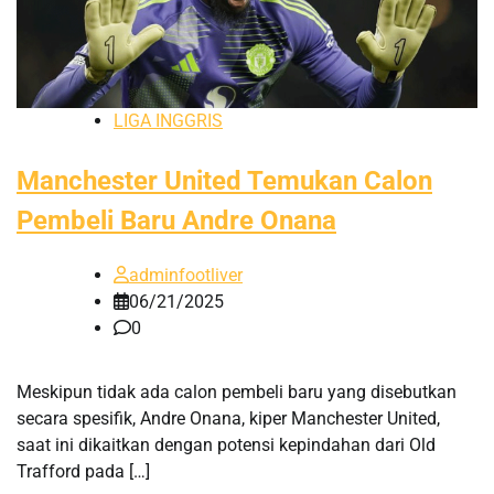
LIGA INGGRIS
Manchester United Temukan Calon
Pembeli Baru Andre Onana
adminfootliver
06/21/2025
0
Meskipun tidak ada calon pembeli baru yang disebutkan
secara spesifik, Andre Onana, kiper Manchester United,
saat ini dikaitkan dengan potensi kepindahan dari Old
Trafford pada […]