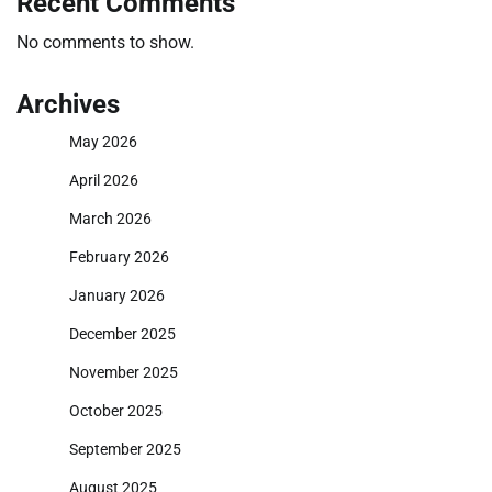
Recent Comments
No comments to show.
Archives
May 2026
April 2026
March 2026
February 2026
January 2026
December 2025
November 2025
October 2025
September 2025
August 2025