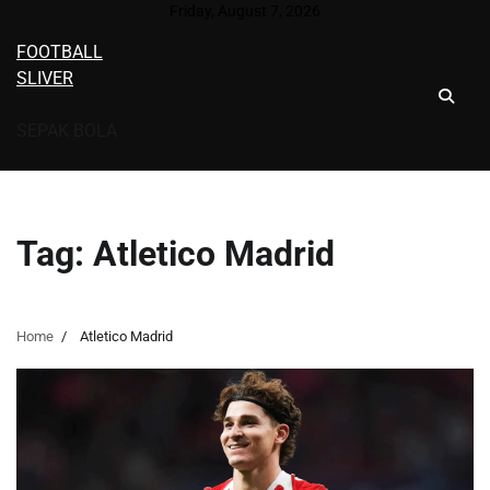
Skip
Friday, August 7, 2026
to
FOOTBALL
content
SLIVER
SEPAK BOLA
Tag:
Atletico Madrid
Home
Atletico Madrid