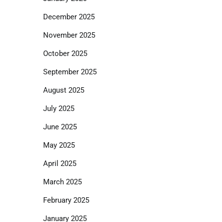
December 2025
November 2025
October 2025
September 2025
August 2025
July 2025
June 2025
May 2025
April 2025
March 2025
February 2025
January 2025