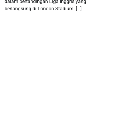
dalam pertandingan Liga Inggris yang
berlangsung di London Stadium.​ […]