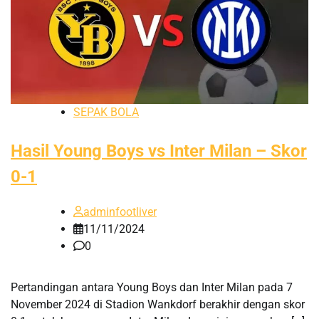
SEPAK BOLA
Hasil Young Boys vs Inter Milan – Skor
0-1
adminfootliver
11/11/2024
0
Pertandingan antara Young Boys dan Inter Milan pada 7
November 2024 di Stadion Wankdorf berakhir dengan skor