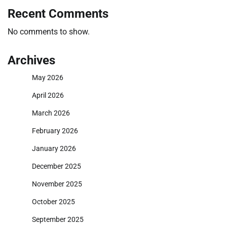
Recent Comments
No comments to show.
Archives
May 2026
April 2026
March 2026
February 2026
January 2026
December 2025
November 2025
October 2025
September 2025