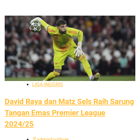
LIGA INGGRIS
David Raya dan Matz Sels Raih Sarung
Tangan Emas Premier League
2024/25
adminfootliver