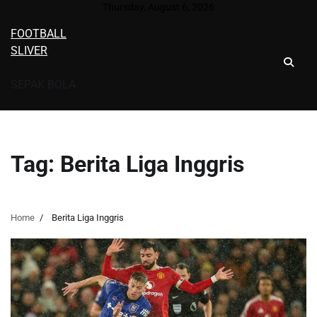
Skip
Thursday, August 6, 2026
to
FOOTBALL
content
SLIVER
SEPAK BOLA
Tag:
Berita Liga Inggris
Home
Berita Liga Inggris