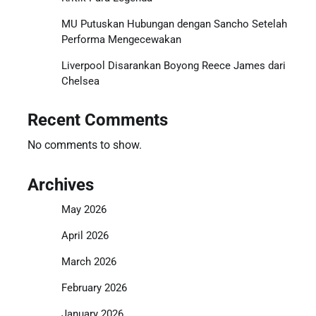
MU Putuskan Hubungan dengan Sancho Setelah
Performa Mengecewakan
Liverpool Disarankan Boyong Reece James dari
Chelsea
Recent Comments
No comments to show.
Archives
May 2026
April 2026
March 2026
February 2026
January 2026