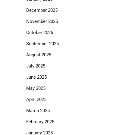
December 2025
November 2025
October 2025
September 2025
August 2025
July 2025
June 2025
May 2025
April 2025
March 2025
February 2025
January 2025