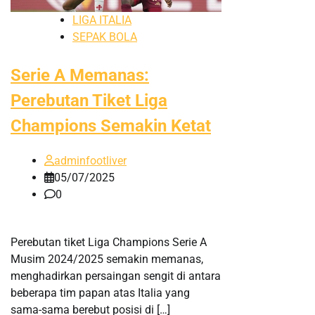
LIGA ITALIA
SEPAK BOLA
Serie A Memanas:
Perebutan Tiket Liga
Champions Semakin Ketat
adminfootliver
05/07/2025
0
Perebutan tiket Liga Champions Serie A
Musim 2024/2025 semakin memanas,
menghadirkan persaingan sengit di antara
beberapa tim papan atas Italia yang
sama-sama berebut posisi di […]