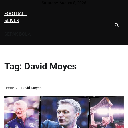
Skip
Saturday, August 8, 2026
to
FOOTBALL
content
SLIVER
SEPAK BOLA
Tag:
David Moyes
Home
David Moyes