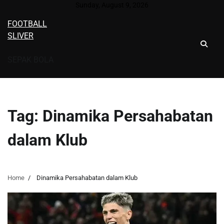
Skip
Sunday, August 9, 2026
to
FOOTBALL
content
SLIVER
SEPAK BOLA
Tag:
Dinamika Persahabatan
dalam Klub
Home
Dinamika Persahabatan dalam Klub