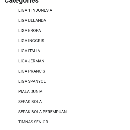
Categories
LIGA 1 INDONESIA
LIGA BELANDA
LIGA EROPA
LIGA INGGRIS
LIGA ITALIA
LIGA JERMAN
LIGA PRANCIS
LIGA SPANYOL
PIALA DUNIA
SEPAK BOLA
SEPAK BOLA PEREMPUAN
TIMNAS SENIOR