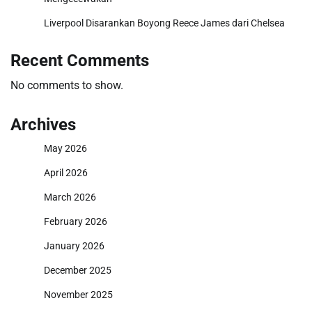
Liverpool Disarankan Boyong Reece James dari Chelsea
Recent Comments
No comments to show.
Archives
May 2026
April 2026
March 2026
February 2026
January 2026
December 2025
November 2025