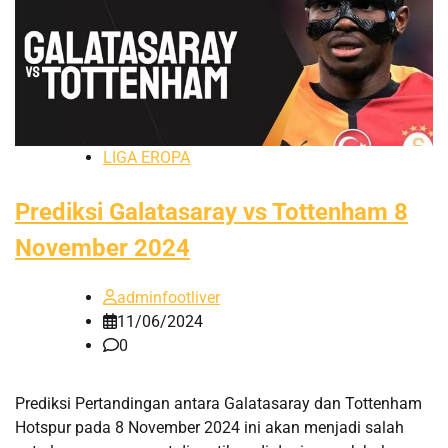
LIGA EROPA
Prediksi Galatasaray vs Tottenham 8
November 2024
adminfootliver
11/06/2024
0
Prediksi Pertandingan antara Galatasaray dan Tottenham
Hotspur pada 8 November 2024 ini akan menjadi salah