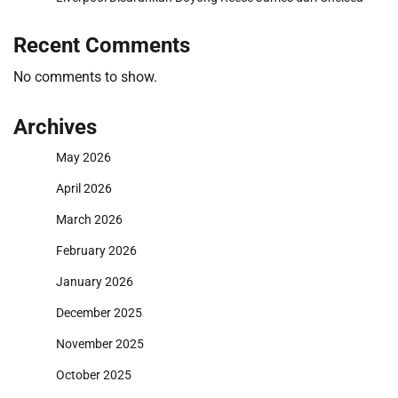
Recent Comments
No comments to show.
Archives
May 2026
April 2026
March 2026
February 2026
January 2026
December 2025
November 2025
October 2025