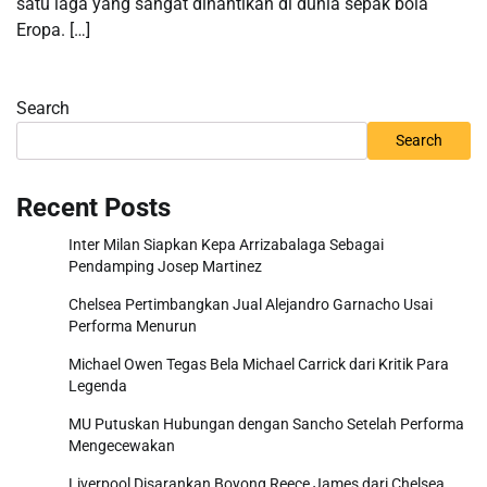
satu laga yang sangat dinantikan di dunia sepak bola
Eropa. […]
Search
Search
Recent Posts
Inter Milan Siapkan Kepa Arrizabalaga Sebagai
Pendamping Josep Martinez
Chelsea Pertimbangkan Jual Alejandro Garnacho Usai
Performa Menurun
Michael Owen Tegas Bela Michael Carrick dari Kritik Para
Legenda
MU Putuskan Hubungan dengan Sancho Setelah Performa
Mengecewakan
Liverpool Disarankan Boyong Reece James dari Chelsea