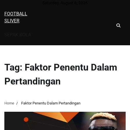
Skip
Saturday, August 8, 2026
to
FOOTBALL
content
SLIVER
SEPAK BOLA
Tag:
Faktor Penentu Dalam
Pertandingan
Home
Faktor Penentu Dalam Pertandingan