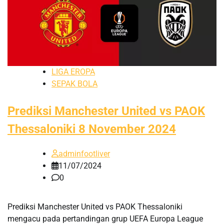
LIGA EROPA
SEPAK BOLA
Prediksi Manchester United vs PAOK
Thessaloniki 8 November 2024
adminfootliver
11/07/2024
0
Prediksi Manchester United vs PAOK Thessaloniki
mengacu pada pertandingan grup UEFA Europa League