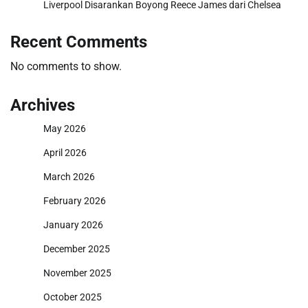
Liverpool Disarankan Boyong Reece James dari Chelsea
Recent Comments
No comments to show.
Archives
May 2026
April 2026
March 2026
February 2026
January 2026
December 2025
November 2025
October 2025