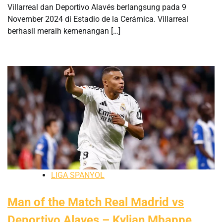
Villarreal dan Deportivo Alavés berlangsung pada 9
November 2024 di Estadio de la Cerámica. ​Villarreal
berhasil meraih kemenangan […]
LIGA SPANYOL
Man of the Match Real Madrid vs
Deportivo Alaves – Kylian Mbappe