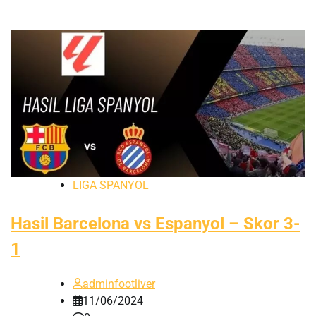
LIGA SPANYOL
Hasil Barcelona vs Espanyol – Skor 3-
1
adminfootliver
11/06/2024