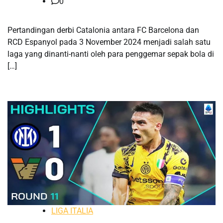
0
Pertandingan derbi Catalonia antara FC Barcelona dan
RCD Espanyol pada 3 November 2024 menjadi salah satu
laga yang dinanti-nanti oleh para penggemar sepak bola di
[…]
LIGA ITALIA