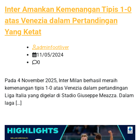
Inter Amankan Kemenangan Tipis 1-0
atas Venezia dalam Pertandingan
Yang Ketat
adminfootliver
11/05/2024
0
Pada 4 November 2025, Inter Milan berhasil meraih
kemenangan tipis 1-0 atas Venezia dalam pertandingan
Liga Italia yang digelar di Stadio Giuseppe Meazza.​ Dalam
laga […]