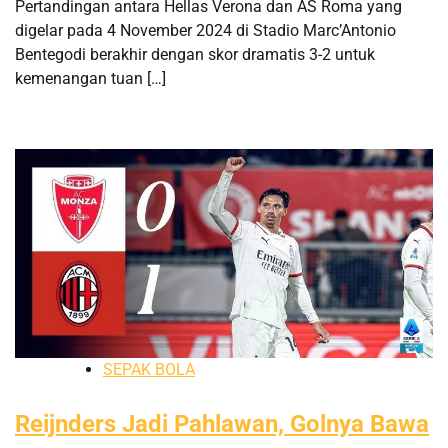
Pertandingan antara Hellas Verona dan AS Roma yang
digelar pada 4 November 2024 di Stadio Marc’Antonio
Bentegodi berakhir dengan skor dramatis 3-2 untuk
kemenangan tuan […]
SEPAK BOLA
Reijnders Jadi Pahlawan, Golnya Bawa