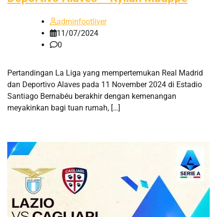
adminfootliver
11/07/2024
0
Pertandingan La Liga yang mempertemukan Real Madrid
dan Deportivo Alaves pada 11 November 2024 di Estadio
Santiago Bernabéu berakhir dengan kemenangan
meyakinkan bagi tuan rumah, […]