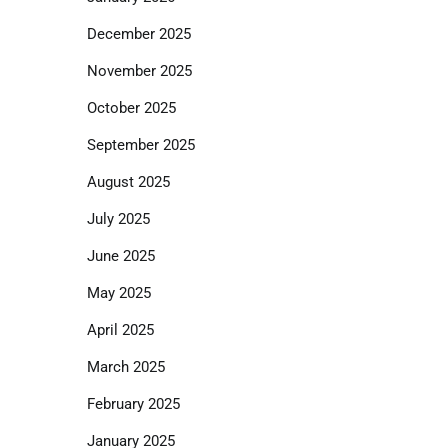
December 2025
November 2025
October 2025
September 2025
August 2025
July 2025
June 2025
May 2025
April 2025
March 2025
February 2025
January 2025