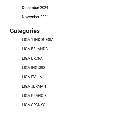
December 2024
November 2024
Categories
LIGA 1 INDONESIA
LIGA BELANDA
LIGA EROPA
LIGA INGGRIS
LIGA ITALIA
LIGA JERMAN
LIGA PRANCIS
LIGA SPANYOL