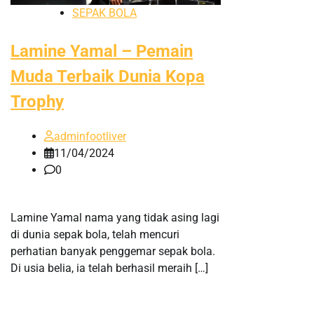
SEPAK BOLA
Lamine Yamal – Pemain
Muda Terbaik Dunia Kopa
Trophy
adminfootliver
11/04/2024
0
Lamine Yamal nama yang tidak asing lagi
di dunia sepak bola, telah mencuri
perhatian banyak penggemar sepak bola.
Di usia belia, ia telah berhasil meraih […]