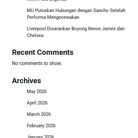
MU Putuskan Hubungan dengan Sancho Setelah
Performa Mengecewakan
Liverpool Disarankan Boyong Reece James dari
Chelsea
Recent Comments
No comments to show.
Archives
May 2026
April 2026
March 2026
February 2026
January 2026