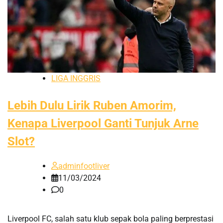
LIGA INGGRIS
Lebih Dulu Lirik Ruben Amorim,
Kenapa Liverpool Ganti Tunjuk Arne
Slot?
adminfootliver
11/03/2024
0
Liverpool FC, salah satu klub sepak bola paling berprestasi