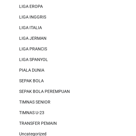
LIGA EROPA
LIGA INGGRIS
LIGA ITALIA
LIGA JERMAN
LIGA PRANCIS
LIGA SPANYOL
PIALA DUNIA
SEPAK BOLA
SEPAK BOLA PEREMPUAN
TIMNAS SENIOR
TIMNAS U-23
TRANSFER PEMAIN
Uncategorized