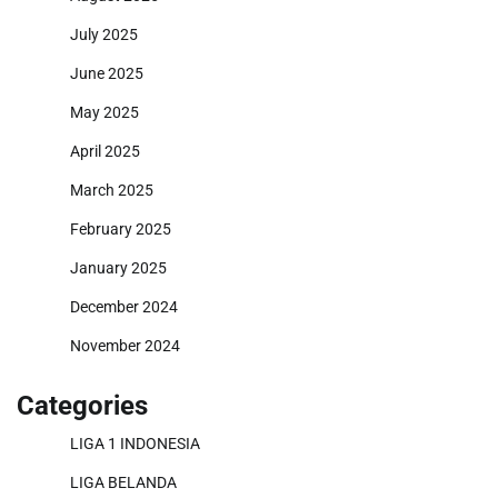
July 2025
June 2025
May 2025
April 2025
March 2025
February 2025
January 2025
December 2024
November 2024
Categories
LIGA 1 INDONESIA
LIGA BELANDA