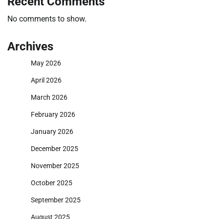
Recent Comments
No comments to show.
Archives
May 2026
April 2026
March 2026
February 2026
January 2026
December 2025
November 2025
October 2025
September 2025
August 2025