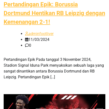
Pertandingan Epik: Borussia
Dortmund Hentikan RB Leipzig dengan
Kemenangan 2-1!
adminfootliver
11/03/2024
0
Pertandingan Epik Pada tanggal 3 November 2024,
Stadion Signal Iduna Park menyaksikan sebuah laga yang
sangat dinantikan antara Borussia Dortmund dan RB
Leipzig. Pertandingan Epik […]