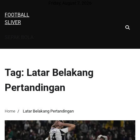
Skip
Friday, August 7, 2026
to
FOOTBALL
content
SLIVER
SEPAK BOLA
Tag:
Latar Belakang
Pertandingan
Home
Latar Belakang Pertandingan