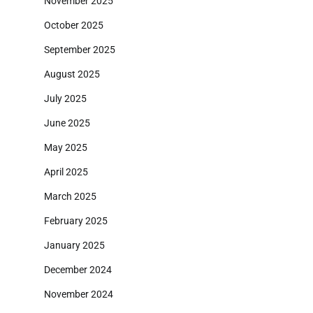
November 2025
October 2025
September 2025
August 2025
July 2025
June 2025
May 2025
April 2025
March 2025
February 2025
January 2025
December 2024
November 2024