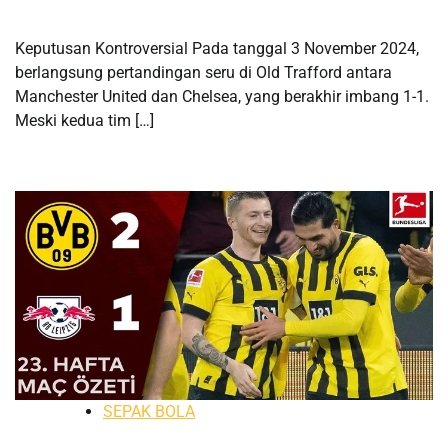
Keputusan Kontroversial Pada tanggal 3 November 2024,
berlangsung pertandingan seru di Old Trafford antara
Manchester United dan Chelsea, yang berakhir imbang 1-1.
Meski kedua tim […]
SEPAK BOLA