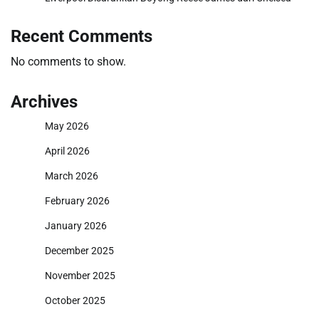
Recent Comments
No comments to show.
Archives
May 2026
April 2026
March 2026
February 2026
January 2026
December 2025
November 2025
October 2025