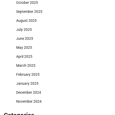
October 2025
September 2025
August 2025
July 2025
June 2025
May 2025
April 2025
March 2025
February 2025
January 2025
December 2024
November 2024