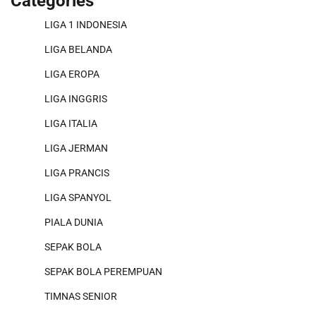
Categories
LIGA 1 INDONESIA
LIGA BELANDA
LIGA EROPA
LIGA INGGRIS
LIGA ITALIA
LIGA JERMAN
LIGA PRANCIS
LIGA SPANYOL
PIALA DUNIA
SEPAK BOLA
SEPAK BOLA PEREMPUAN
TIMNAS SENIOR