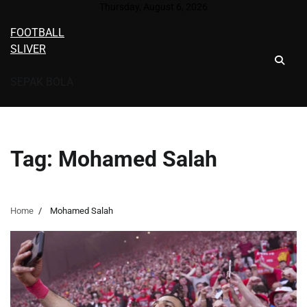
Skip
Thursday, August 6, 2026
to
FOOTBALL
content
SLIVER
SEPAK BOLA
Tag:
Mohamed Salah
Home
Mohamed Salah