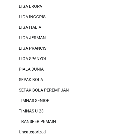
LIGA EROPA
LIGA INGGRIS
LIGA ITALIA
LIGA JERMAN
LIGA PRANCIS
LIGA SPANYOL
PIALA DUNIA
SEPAK BOLA
SEPAK BOLA PEREMPUAN
TIMNAS SENIOR
TIMNAS U-23
TRANSFER PEMAIN
Uncategorized