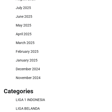
July 2025
June 2025
May 2025
April 2025
March 2025
February 2025
January 2025
December 2024
November 2024
Categories
LIGA 1 INDONESIA
LIGA BELANDA