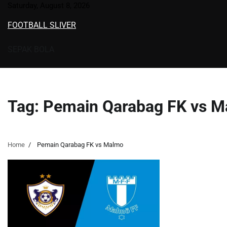
Skip
Saturday, August 8, 2026
to
FOOTBALL SLIVER
content
SEPAK BOLA
Tag:
Pemain Qarabag FK vs 
Home
Pemain Qarabag FK vs Malmo