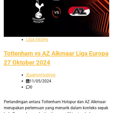
LIGA EROPA
Tottenham vs AZ Alkmaar Liga Europa
27 Oktober 2024
adminfootliver
11/05/2024
0
Pertandingan antara Tottenham Hotspur dan AZ Alkmaar
merupakan pertemuan yang menarik dalam konteks sepak