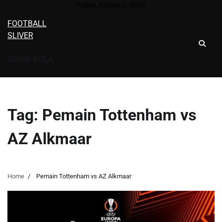
Skip
Friday, August 7, 2026
to
FOOTBALL
content
SLIVER
SEPAK BOLA
Tag:
Pemain Tottenham vs
AZ Alkmaar
Home
Pemain Tottenham vs AZ Alkmaar