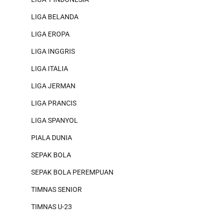
LIGA BELANDA
LIGA EROPA
LIGA INGGRIS
LIGA ITALIA
LIGA JERMAN
LIGA PRANCIS
LIGA SPANYOL
PIALA DUNIA
SEPAK BOLA
SEPAK BOLA PEREMPUAN
TIMNAS SENIOR
TIMNAS U-23