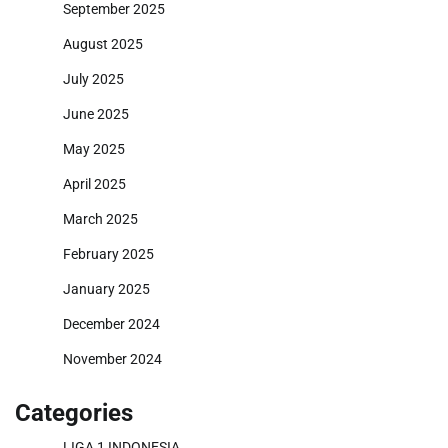
September 2025
August 2025
July 2025
June 2025
May 2025
April 2025
March 2025
February 2025
January 2025
December 2024
November 2024
Categories
LIGA 1 INDONESIA