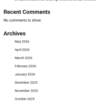
Recent Comments
No comments to show.
Archives
May 2026
April 2026
March 2026
February 2026
January 2026
December 2025
November 2025
October 2025