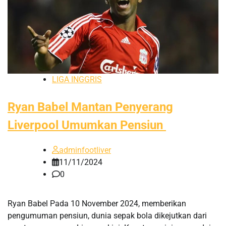
LIGA INGGRIS
Ryan Babel Mantan Penyerang
Liverpool Umumkan Pensiun
adminfootliver
11/11/2024
0
Ryan Babel Pada 10 November 2024, memberikan
pengumuman pensiun, dunia sepak bola dikejutkan dari