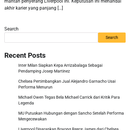
mantan penyerang Liverpool ini. Keputusan ini menandai
akhir karier yang panjang […]
Search
Search
Recent Posts
Inter Milan Siapkan Kepa Arrizabalaga Sebagai
Pendamping Josep Martinez
Chelsea Pertimbangkan Jual Alejandro Garnacho Usai
Performa Menurun
Michael Owen Tegas Bela Michael Carrick dari Kritik Para
Legenda
MU Putuskan Hubungan dengan Sancho Setelah Performa
Mengecewakan
Liverpool Disarankan Boyong Reece James dari Chelsea