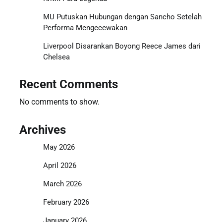
MU Putuskan Hubungan dengan Sancho Setelah
Performa Mengecewakan
Liverpool Disarankan Boyong Reece James dari
Chelsea
Recent Comments
No comments to show.
Archives
May 2026
April 2026
March 2026
February 2026
January 2026