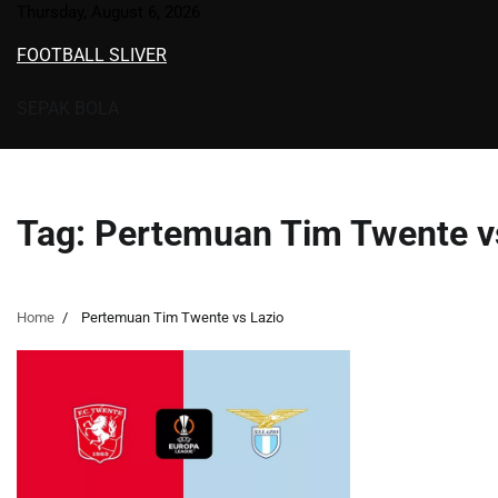
Skip
Thursday, August 6, 2026
to
FOOTBALL SLIVER
content
SEPAK BOLA
Tag:
Pertemuan Tim Twente v
Home
Pertemuan Tim Twente vs Lazio