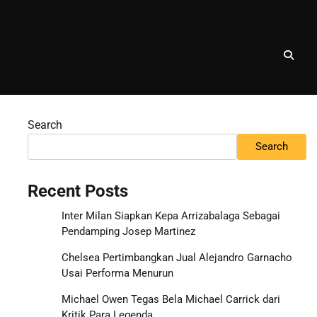
Search
Search
Recent Posts
Inter Milan Siapkan Kepa Arrizabalaga Sebagai
Pendamping Josep Martinez
Chelsea Pertimbangkan Jual Alejandro Garnacho
Usai Performa Menurun
Michael Owen Tegas Bela Michael Carrick dari
Kritik Para Legenda