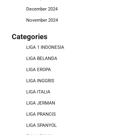
December 2024
November 2024
Categories
LIGA 1 INDONESIA
LIGA BELANDA
LIGA EROPA
LIGA INGGRIS
LIGA ITALIA
LIGA JERMAN
LIGA PRANCIS
LIGA SPANYOL