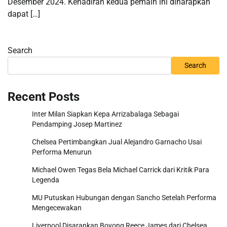
Desember 2024.​ Kehadiran kedua pemain ini diharapkan
dapat […]
Search
Search
Recent Posts
Inter Milan Siapkan Kepa Arrizabalaga Sebagai
Pendamping Josep Martinez
Chelsea Pertimbangkan Jual Alejandro Garnacho Usai
Performa Menurun
Michael Owen Tegas Bela Michael Carrick dari Kritik Para
Legenda
MU Putuskan Hubungan dengan Sancho Setelah Performa
Mengecewakan
Liverpool Disarankan Boyong Reece James dari Chelsea