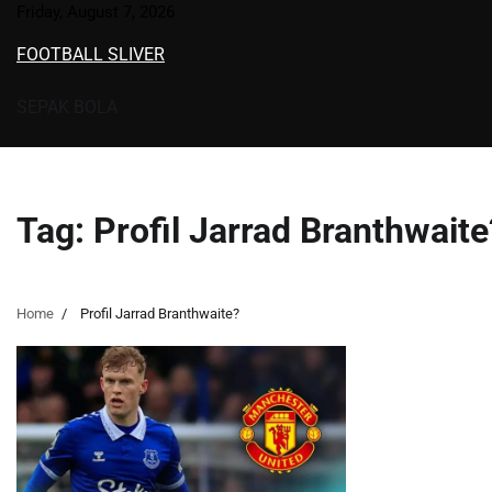
Skip
Friday, August 7, 2026
to
FOOTBALL SLIVER
content
SEPAK BOLA
Tag:
Profil Jarrad Branthwaite
Home
Profil Jarrad Branthwaite?