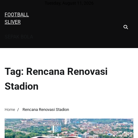
Skip
Tuesday, August 11, 2026
to
FOOTBALL
content
SLIVER
SEPAK BOLA
Tag:
Rencana Renovasi
Stadion
Home
Rencana Renovasi Stadion