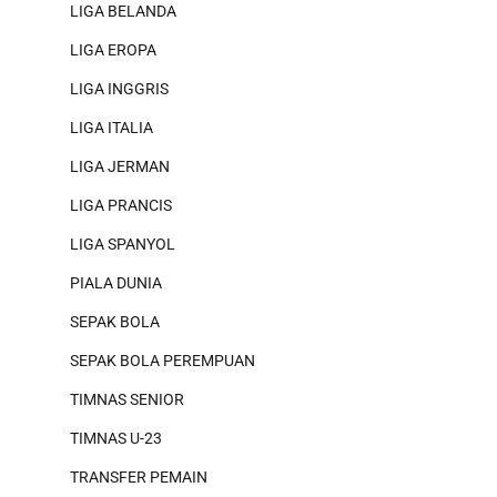
LIGA BELANDA
LIGA EROPA
LIGA INGGRIS
LIGA ITALIA
LIGA JERMAN
LIGA PRANCIS
LIGA SPANYOL
PIALA DUNIA
SEPAK BOLA
SEPAK BOLA PEREMPUAN
TIMNAS SENIOR
TIMNAS U-23
TRANSFER PEMAIN