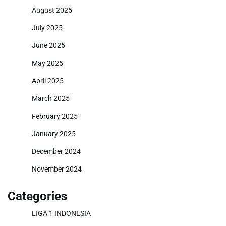
August 2025
July 2025
June 2025
May 2025
April 2025
March 2025
February 2025
January 2025
December 2024
November 2024
Categories
LIGA 1 INDONESIA