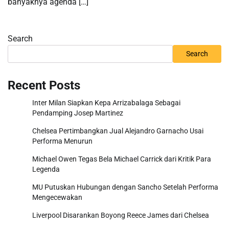
banyaknya agenda […]
Search
Search
Recent Posts
Inter Milan Siapkan Kepa Arrizabalaga Sebagai
Pendamping Josep Martinez
Chelsea Pertimbangkan Jual Alejandro Garnacho Usai
Performa Menurun
Michael Owen Tegas Bela Michael Carrick dari Kritik Para
Legenda
MU Putuskan Hubungan dengan Sancho Setelah Performa
Mengecewakan
Liverpool Disarankan Boyong Reece James dari Chelsea