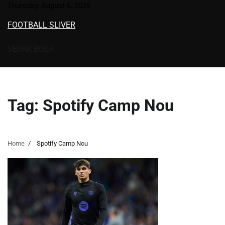
Skip
Thursday, August 6, 2026
to
FOOTBALL SLIVER
content
SEPAK BOLA
Tag:
Spotify Camp Nou
Home
Spotify Camp Nou