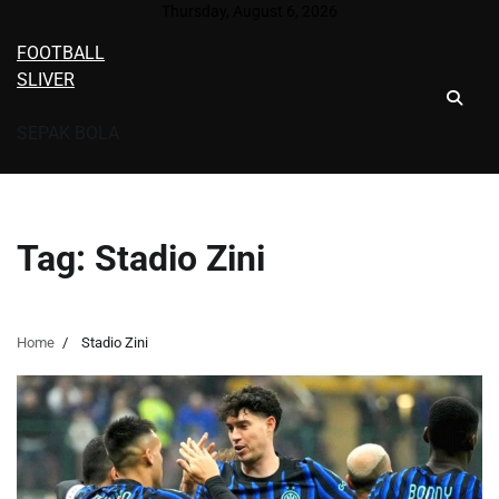
Skip
Thursday, August 6, 2026
to
FOOTBALL
content
SLIVER
SEPAK BOLA
Tag:
Stadio Zini
Home
Stadio Zini