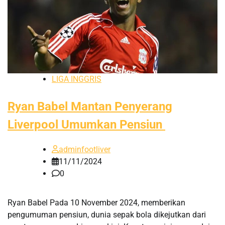
LIGA INGGRIS
Ryan Babel Mantan Penyerang
Liverpool Umumkan Pensiun
adminfootliver
11/11/2024
0
Ryan Babel Pada 10 November 2024, memberikan
pengumuman pensiun, dunia sepak bola dikejutkan dari