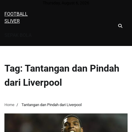
Skip
Thursday, August 6, 2026
to
FOOTBALL
content
SLIVER
SEPAK BOLA
Tag:
Tantangan dan Pindah
dari Liverpool
Home
Tantangan dan Pindah dari Liverpool