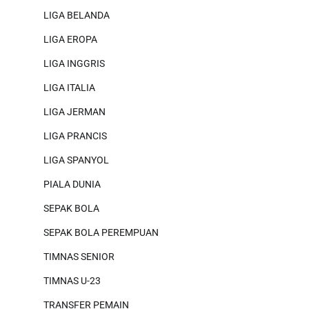
LIGA BELANDA
LIGA EROPA
LIGA INGGRIS
LIGA ITALIA
LIGA JERMAN
LIGA PRANCIS
LIGA SPANYOL
PIALA DUNIA
SEPAK BOLA
SEPAK BOLA PEREMPUAN
TIMNAS SENIOR
TIMNAS U-23
TRANSFER PEMAIN