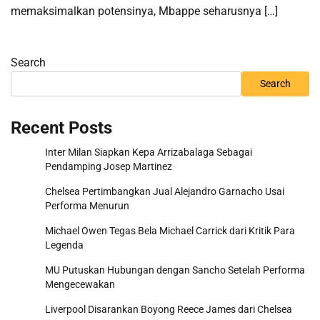
memaksimalkan potensinya, Mbappe seharusnya […]
Search
Search
Recent Posts
Inter Milan Siapkan Kepa Arrizabalaga Sebagai
Pendamping Josep Martinez
Chelsea Pertimbangkan Jual Alejandro Garnacho Usai
Performa Menurun
Michael Owen Tegas Bela Michael Carrick dari Kritik Para
Legenda
MU Putuskan Hubungan dengan Sancho Setelah Performa
Mengecewakan
Liverpool Disarankan Boyong Reece James dari Chelsea