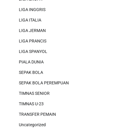
LIGA INGGRIS
LIGA ITALIA
LIGA JERMAN
LIGA PRANCIS
LIGA SPANYOL
PIALA DUNIA
SEPAK BOLA
SEPAK BOLA PEREMPUAN
TIMNAS SENIOR
TIMNAS U-23
TRANSFER PEMAIN
Uncategorized