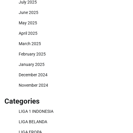
July 2025
June 2025
May 2025
April 2025
March 2025
February 2025
January 2025
December 2024
November 2024
Categories
LIGA 1 INDONESIA
LIGA BELANDA
LIGA EROPA