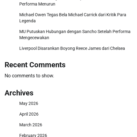
Performa Menurun
Michael Owen Tegas Bela Michael Carrick dari Kritik Para
Legenda
MU Putuskan Hubungan dengan Sancho Setelah Performa
Mengecewakan
Liverpool Disarankan Boyong Reece James dari Chelsea
Recent Comments
No comments to show.
Archives
May 2026
April 2026
March 2026
February 2026