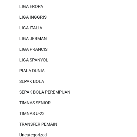
LIGA EROPA
LIGA INGGRIS
LIGA ITALIA
LIGA JERMAN
LIGA PRANCIS
LIGA SPANYOL
PIALA DUNIA
SEPAK BOLA
SEPAK BOLA PEREMPUAN
TIMNAS SENIOR
TIMNAS U-23
TRANSFER PEMAIN
Uncategorized