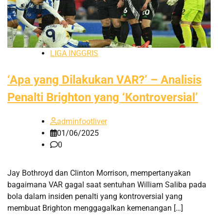
LIGA INGGRIS
‘Apa yang Dilakukan VAR?’ – Analisis
Penalti Brighton yang ‘Kontroversial’
adminfootliver
01/06/2025
0
Jay Bothroyd dan Clinton Morrison, mempertanyakan
bagaimana VAR gagal saat sentuhan William Saliba pada
bola dalam insiden penalti yang kontroversial yang
membuat Brighton menggagalkan kemenangan […]