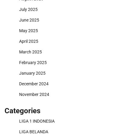
July 2025
June 2025
May 2025
April 2025
March 2025
February 2025
January 2025
December 2024
November 2024
Categories
LIGA 1 INDONESIA
LIGA BELANDA