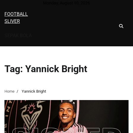
Skip
Monday, August 10, 2026
to
FOOTBALL
content
SLIVER
SEPAK BOLA
Tag:
Yannick Bright
Home
Yannick Bright