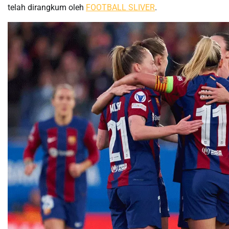
telah dirangkum oleh
FOOTBALL SLIVER
.