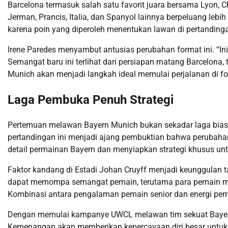
Barcelona termasuk salah satu favorit juara bersama Lyon, C
Jerman, Prancis, Italia, dan Spanyol lainnya berpeluang lebi
karena poin yang diperoleh menentukan lawan di pertandinga
Irene Paredes menyambut antusias perubahan format ini. “In
Semangat baru ini terlihat dari persiapan matang Barcelona
Munich akan menjadi langkah ideal memulai perjalanan di fo
Laga Pembuka Penuh Strategi
Pertemuan melawan Bayern Munich bukan sekadar laga biasa 
pertandingan ini menjadi ajang pembuktian bahwa perubaha
detail permainan Bayern dan menyiapkan strategi khusus un
Faktor kandang di Estadi Johan Cruyff menjadi keunggulan
dapat memompa semangat pemain, terutama para pemain mu
Kombinasi antara pengalaman pemain senior dan energi pe
Dengan memulai kampanye UWCL melawan tim sekuat Bayern, 
Kemenangan akan memberikan kepercayaan diri besar untuk 