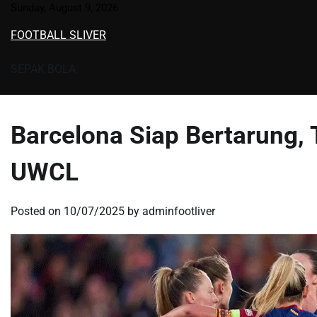
Skip
Sunday, August 9, 2026
to
FOOTBALL SLIVER
content
SEPAK BOLA
Barcelona Siap Bertarung, 
UWCL
Posted on
10/07/2025
by
adminfootliver