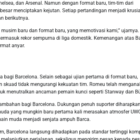
helsea, dan Arsenal. Namun dengan format baru, tim-tim dari
h besar menciptakan kejutan. Setiap pertandingan menjadi krusia
n berikutnya.
i musim baru dan format baru, yang memotivasi kami,” ujarnya.
, termasuk rekor sempurna di liga domestik. Kemenangan atas B
rmat anyar.
bagi Barcelona. Selain sebagai ujian pertama di format baru,
n skuad tidak mengurangi kekuatan tim. Romeu telah menganal
tuk menutralkan ancaman pemain kunci seperti Stanway dan Bü
 tambahan bagi Barcelona. Dukungan penuh suporter diharapka
da yang mungkin baru pertama kali merasakan atmosfer UW
main muda menjadi senjata ampuh Barca.
Barcelona langsung dihadapkan pada standar tertinggi kompe
melanjutkan perjalanan, sekaligus mengirim pesan kepada pes