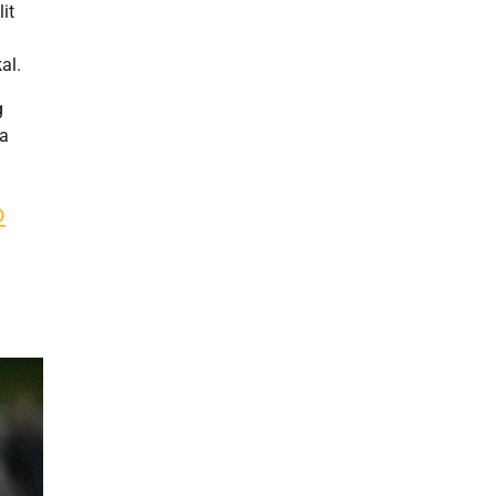
it
al.
g
na
o