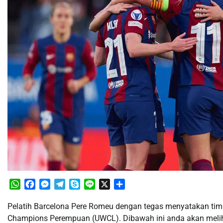
WhatsApp
Facebook
Messenger
Telegram
Skype
Line
X
Share
Pelatih Barcelona Pere Romeu dengan tegas menyatakan tim
Champions Perempuan (UWCL). Dibawah ini anda akan meliha