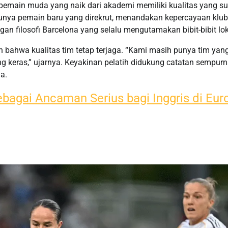
emain muda yang naik dari akademi memiliki kualitas yang sul
satunya pemain baru yang direkrut, menandakan kepercayaan klub
gan filosofi Barcelona yang selalu mengutamakan bibit-bibit lok
ahwa kualitas tim tetap terjaga. “Kami masih punya tim yan
ng keras,” ujarnya. Keyakinan pelatih didukung catatan sempur
a.
bagai Ancaman Serius bagi Inggris di Eur