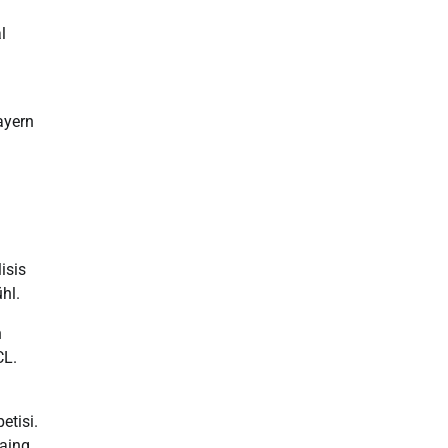
l
ayern
isis
hl.
n
CL.
tisi.
aing