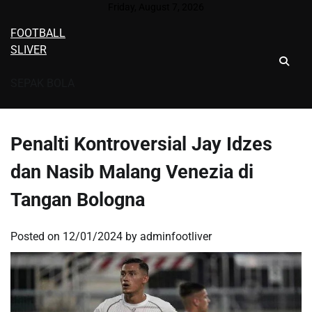
Skip
Friday, August 7, 2026
to
FOOTBALL
content
SLIVER
SEPAK BOLA
Penalti Kontroversial Jay Idzes
dan Nasib Malang Venezia di
Tangan Bologna
Posted on
12/01/2024
by
adminfootliver