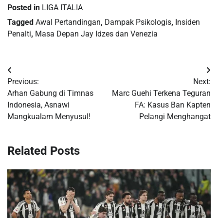
Posted in
LIGA ITALIA
Tagged
Awal Pertandingan
,
Dampak Psikologis
,
Insiden
Penalti
,
Masa Depan Jay Idzes dan Venezia
Post
Previous:
Next:
navigation
Arhan Gabung di Timnas
Marc Guehi Terkena Teguran
Indonesia, Asnawi
FA: Kasus Ban Kapten
Mangkualam Menyusul!
Pelangi Menghangat
Related Posts