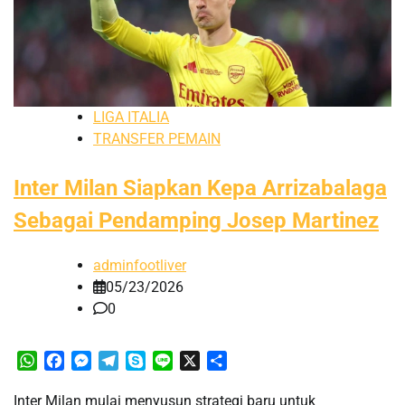
LIGA ITALIA
TRANSFER PEMAIN
Inter Milan Siapkan Kepa Arrizabalaga
Sebagai Pendamping Josep Martinez
adminfootliver
05/23/2026
0
WhatsApp
Facebook
Messenger
Telegram
Skype
Line
X
Share
Inter Milan mulai menyusun strategi baru untuk