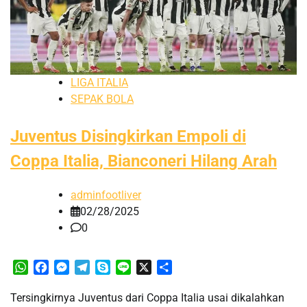
LIGA ITALIA
SEPAK BOLA
Juventus Disingkirkan Empoli di
Coppa Italia, Bianconeri Hilang Arah
adminfootliver
02/28/2025
0
WhatsApp
Facebook
Messenger
Telegram
Skype
Line
X
Share
Tersingkirnya Juventus dari Coppa Italia usai dikalahkan