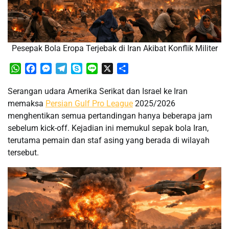
Pesepak Bola Eropa Terjebak di Iran Akibat Konflik Militer
WhatsApp
Facebook
Messenger
Telegram
Skype
Line
X
Share
Serangan udara Amerika Serikat dan Israel ke Iran
memaksa
Persian Gulf Pro League
2025/2026
menghentikan semua pertandingan hanya beberapa jam
sebelum kick-off. Kejadian ini memukul sepak bola Iran,
terutama pemain dan staf asing yang berada di wilayah
tersebut.