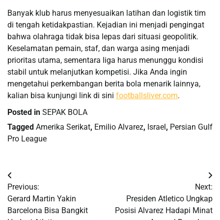
Banyak klub harus menyesuaikan latihan dan logistik tim
di tengah ketidakpastian. Kejadian ini menjadi pengingat
bahwa olahraga tidak bisa lepas dari situasi geopolitik.
Keselamatan pemain, staf, dan warga asing menjadi
prioritas utama, sementara liga harus menunggu kondisi
stabil untuk melanjutkan kompetisi. Jika Anda ingin
mengetahui perkembangan berita bola menarik lainnya,
kalian bisa kunjungi link di sini
footballsliver.com
.
Posted in
SEPAK BOLA
Tagged
Amerika Serikat
,
Emilio Alvarez
,
Israel
,
Persian Gulf
Pro League
Post
Previous:
Next:
navigation
Gerard Martin Yakin
Presiden Atletico Ungkap
Barcelona Bisa Bangkit
Posisi Alvarez Hadapi Minat