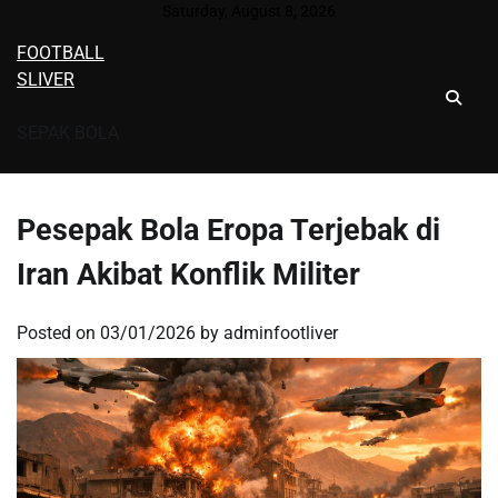
Skip
Saturday, August 8, 2026
to
FOOTBALL
content
SLIVER
SEPAK BOLA
Pesepak Bola Eropa Terjebak di
Iran Akibat Konflik Militer
Posted on
03/01/2026
by
adminfootliver