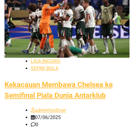
LIGA INGGRIS
SEPAK BOLA
Kekacauan Membawa Chelsea ke
Semifinal Piala Dunia Antarklub
adminfootliver
07/06/2025
0