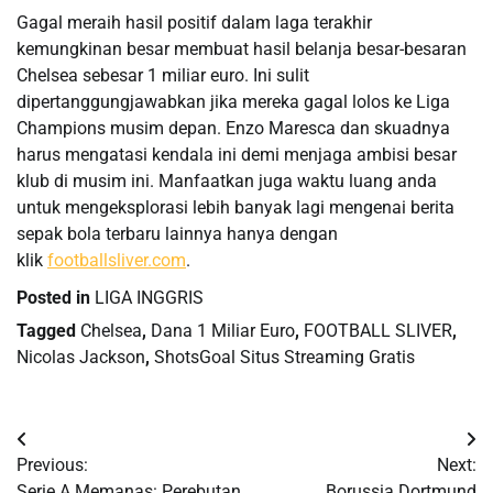
Gagal meraih hasil positif dalam laga terakhir
kemungkinan besar membuat hasil belanja besar-besaran
Chelsea sebesar 1 miliar euro. Ini sulit
dipertanggungjawabkan jika mereka gagal lolos ke Liga
Champions musim depan. Enzo Maresca dan skuadnya
harus mengatasi kendala ini demi menjaga ambisi besar
klub di musim ini. Manfaatkan juga waktu luang anda
untuk mengeksplorasi lebih banyak lagi mengenai berita
sepak bola terbaru lainnya hanya dengan
klik
footballsliver.com
.
Posted in
LIGA INGGRIS
Tagged
Chelsea
,
Dana 1 Miliar Euro
,
FOOTBALL SLIVER
,
Nicolas Jackson
,
ShotsGoal Situs Streaming Gratis
Post
Previous:
Next:
navigation
Serie A Memanas: Perebutan
Borussia Dortmund