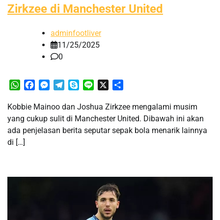
Zirkzee di Manchester United
adminfootliver
11/25/2025
0
WhatsApp
Facebook
Messenger
Telegram
Skype
Line
X
Share
Kobbie Mainoo dan Joshua Zirkzee mengalami musim
yang cukup sulit di Manchester United. Dibawah ini akan
ada penjelasan berita seputar sepak bola menarik lainnya
di […]