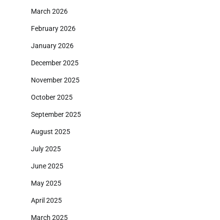
March 2026
February 2026
January 2026
December 2025
November 2025
October 2025
September 2025
August 2025
July 2025
June 2025
May 2025
April 2025
March 2025