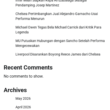
Inter Milan Siapkan Kepa Arrizabalaga Sebagai
Pendamping Josep Martinez
Chelsea Pertimbangkan Jual Alejandro Garnacho Usai
Performa Menurun
Michael Owen Tegas Bela Michael Carrick dari Kritik Para
Legenda
MU Putuskan Hubungan dengan Sancho Setelah Performa
Mengecewakan
Liverpool Disarankan Boyong Reece James dari Chelsea
Recent Comments
No comments to show.
Archives
May 2026
April 2026