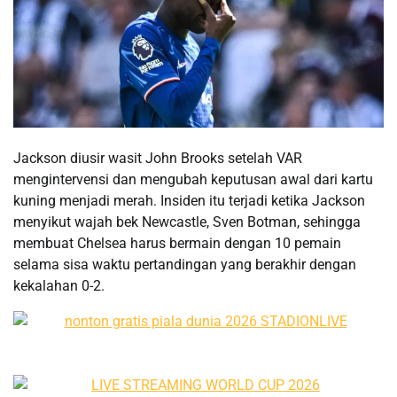
Jackson diusir wasit John Brooks setelah VAR
mengintervensi dan mengubah keputusan awal dari kartu
kuning menjadi merah. Insiden itu terjadi ketika Jackson
menyikut wajah bek Newcastle, Sven Botman, sehingga
membuat Chelsea harus bermain dengan 10 pemain
selama sisa waktu pertandingan yang berakhir dengan
kekalahan 0-2.