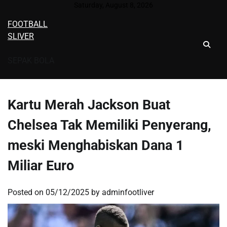
Skip
Saturday, August 8, 2026
to
FOOTBALL
content
SLIVER
SEPAK BOLA
Kartu Merah Jackson Buat
Chelsea Tak Memiliki Penyerang,
meski Menghabiskan Dana 1
Miliar Euro
Posted on
05/12/2025
by
adminfootliver