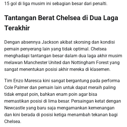
15 gol di liga musim ini sebagian besar dari penalti.
Tantangan Berat Chelsea di Dua Laga
Terakhir
Dengan absennya Jackson akibat skorsing dan kondisi
pemain penyerang lain yang tidak optimal. Chelsea
menghadapi tantangan besar dalam dua laga akhir musim
melawan Manchester United dan Nottingham Forest yang
sangat menentukan posisi akhir mereka di klasemen.
Tim Enzo Maresca kini sangat bergantung pada performa
Cole Palmer dan pemain lain untuk dapat meraih paling
tidak empat poin, bahkan enam poin agar bisa
memastikan posisi di lima besar. Persaingan ketat dengan
Newcastle yang baru saja mengamankan kemenangan
dan kini berada di posisi ketiga menambah tekanan bagi
Chelsea.