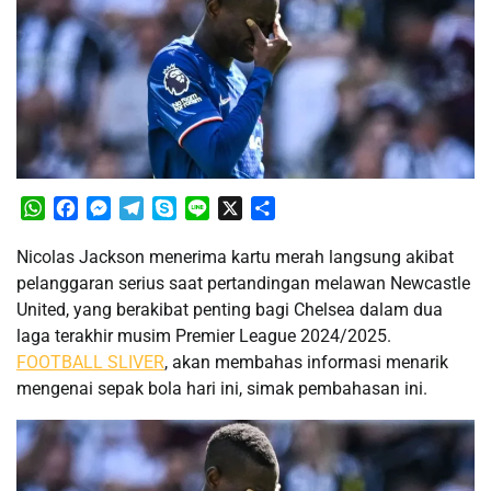
WhatsApp
Facebook
Messenger
Telegram
Skype
Line
X
Share
Nicolas Jackson menerima kartu merah langsung akibat
pelanggaran serius saat pertandingan melawan Newcastle
United, yang berakibat penting bagi Chelsea dalam dua
laga terakhir musim Premier League 2024/2025.
FOOTBALL SLIVER
, akan membahas informasi menarik
mengenai sepak bola hari ini, simak pembahasan ini.