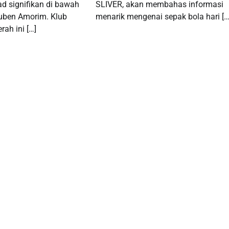
d signifikan di bawah
SLIVER, akan membahas informasi
Ruben Amorim. Klub
menarik mengenai sepak bola hari […
rah ini […]