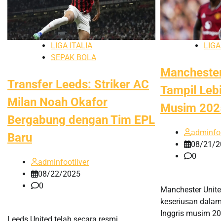
LIGA ITALIA
LIGA
SEPAK BOLA
Manchester
Transfer Leeds: Striker AC
Tampil Leb
Milan Noah Okafor
Musim 202
Bergabung dengan Tim EPL
adminfoo
Baru
08/21/2
0
adminfootliver
08/22/2025
0
Manchester Unit
keseriusan dala
Inggris musim 2
Leeds United telah secara resmi