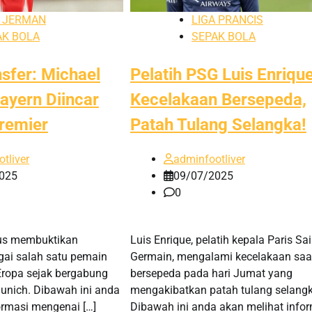
A JERMAN
LIGA PRANCIS
AK BOLA
SEPAK BOLA
sfer: Michael
Pelatih PSG Luis Enrique
Bayern Diincar
Kecelakaan Bersepeda,
Premier
Patah Tulang Selangka!
tliver
adminfootliver
025
09/07/2025
0
rus membuktikan
Luis Enrique, pelatih kepala Paris Sai
gai salah satu pemain
Germain, mengalami kecelakaan saa
 Eropa sejak bergabung
bersepeda pada hari Jumat yang
unich. Dibawah ini anda
mengakibatkan patah tulang selangk
ormasi mengenai […]
Dibawah ini anda akan melihat info