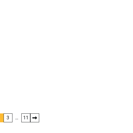
2
3
…
11