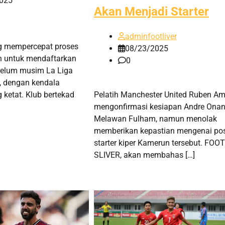
025
Akan Menjadi Starter
adminfootliver
ng mempercepat proses
08/23/2025
n untuk mendaftarkan
0
belum musim La Liga
, dengan kendala
 ketat. Klub bertekad
Pelatih Manchester United Ruben A
mengonfirmasi kesiapan Andre Ona
Melawan Fulham, namun menolak
memberikan kepastian mengenai pos
starter kiper Kamerun tersebut. FO
SLIVER, akan membahas […]