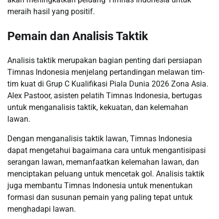
meraih hasil yang positif.
Pemain dan Analisis Taktik
Analisis taktik merupakan bagian penting dari persiapan
Timnas Indonesia menjelang pertandingan melawan tim-
tim kuat di Grup C Kualifikasi Piala Dunia 2026 Zona Asia.
Alex Pastoor, asisten pelatih Timnas Indonesia, bertugas
untuk menganalisis taktik, kekuatan, dan kelemahan
lawan.
Dengan menganalisis taktik lawan, Timnas Indonesia
dapat mengetahui bagaimana cara untuk mengantisipasi
serangan lawan, memanfaatkan kelemahan lawan, dan
menciptakan peluang untuk mencetak gol. Analisis taktik
juga membantu Timnas Indonesia untuk menentukan
formasi dan susunan pemain yang paling tepat untuk
menghadapi lawan.