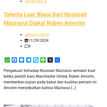
SEPAK BOLA
Talenta Luar Biasa Dari Noussair
Mazraoui Diakui Ruben Amorim
adminfootliver
11/29/2024
0
WhatsApp
Facebook
Messenger
Telegram
Skype
Line
X
Share
​Pengakuan terhadap Noussair Mazraoui semakin kuat
ketika pelatih baru Manchester United, Ruben Amorim,
memberikan pujian pada bakat dan kualitas pemain ini.​
Amorim menyebutkan bahwa Mazraoui […]