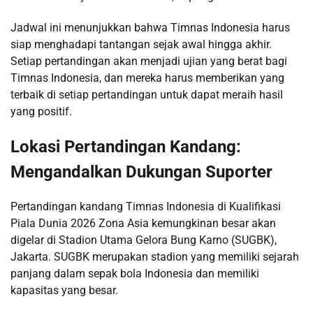
Jadwal ini menunjukkan bahwa Timnas Indonesia harus
siap menghadapi tantangan sejak awal hingga akhir.
Setiap pertandingan akan menjadi ujian yang berat bagi
Timnas Indonesia, dan mereka harus memberikan yang
terbaik di setiap pertandingan untuk dapat meraih hasil
yang positif.
Lokasi Pertandingan Kandang:
Mengandalkan Dukungan Suporter
Pertandingan kandang Timnas Indonesia di Kualifikasi
Piala Dunia 2026 Zona Asia kemungkinan besar akan
digelar di Stadion Utama Gelora Bung Karno (SUGBK),
Jakarta. SUGBK merupakan stadion yang memiliki sejarah
panjang dalam sepak bola Indonesia dan memiliki
kapasitas yang besar.