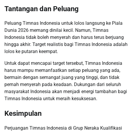
Tantangan dan Peluang
Peluang Timnas Indonesia untuk lolos langsung ke Piala
Dunia 2026 memang dinilai kecil. Namun, Timnas
Indonesia tidak boleh menyerah dan harus terus berjuang
hingga akhir. Target realistis bagi Timnas Indonesia adalah
lolos ke putaran keempat.
Untuk dapat mencapai target tersebut, Timnas Indonesia
harus mampu memanfaatkan setiap peluang yang ada,
bermain dengan semangat juang yang tinggi, dan tidak
pernah menyerah pada keadaan. Dukungan dari seluruh
masyarakat Indonesia akan menjadi energi tambahan bagi
Timnas Indonesia untuk meraih kesuksesan.
Kesimpulan
Perjuangan Timnas Indonesia di Grup Neraka Kualifikasi