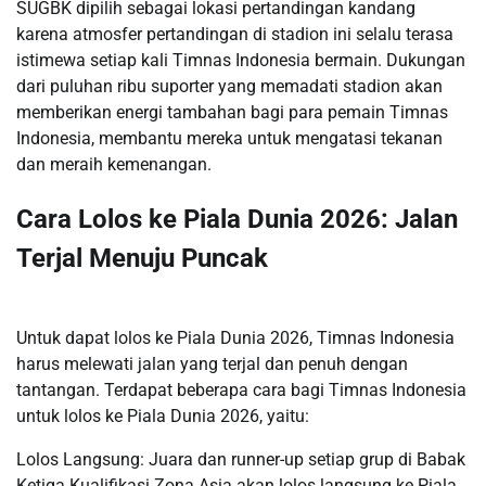
SUGBK dipilih sebagai lokasi pertandingan kandang
karena atmosfer pertandingan di stadion ini selalu terasa
istimewa setiap kali Timnas Indonesia bermain. Dukungan
dari puluhan ribu suporter yang memadati stadion akan
memberikan energi tambahan bagi para pemain Timnas
Indonesia, membantu mereka untuk mengatasi tekanan
dan meraih kemenangan.
Cara Lolos ke Piala Dunia 2026: Jalan
Terjal Menuju Puncak
Untuk dapat lolos ke Piala Dunia 2026, Timnas Indonesia
harus melewati jalan yang terjal dan penuh dengan
tantangan. Terdapat beberapa cara bagi Timnas Indonesia
untuk lolos ke Piala Dunia 2026, yaitu:
Lolos Langsung: Juara dan runner-up setiap grup di Babak
Ketiga Kualifikasi Zona Asia akan lolos langsung ke Piala