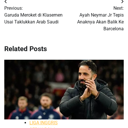
Post
Previous:
Next:
navigation
Garuda Meroket di Klasemen
Ayah Neymar Jr Tepis
Usai Taklukkan Arab Saudi
Anaknya Akan Balik Ke
Barcelona
Related Posts
LIGA INGGRIS