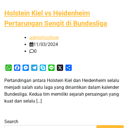
Holstein Kiel vs Heidenheim
Pertarungan Sengit di Bundesliga
adminfootliver
11/03/2024
0
WhatsApp
Facebook
Messenger
Telegram
Skype
Line
X
Share
Pertandingan antara Holstein Kiel dan Heidenheim selalu
menjadi salah satu laga yang dinantikan dalam kalender
Bundesliga. Kedua tim memiliki sejarah persaingan yang
kuat dan selalu […]
Search