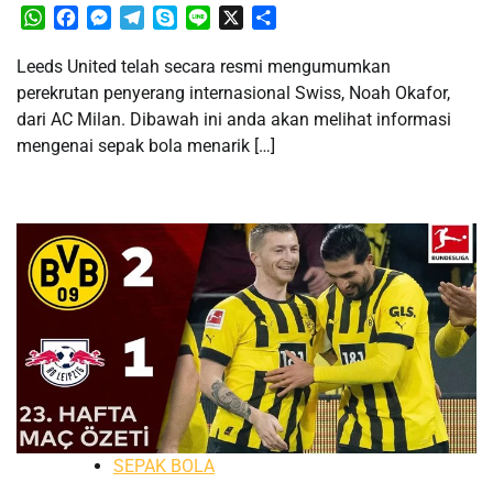
WhatsApp
Facebook
Messenger
Telegram
Skype
Line
X
Share
Leeds United telah secara resmi mengumumkan
perekrutan penyerang internasional Swiss, Noah Okafor,
dari AC Milan. Dibawah ini anda akan melihat informasi
mengenai sepak bola menarik […]
SEPAK BOLA