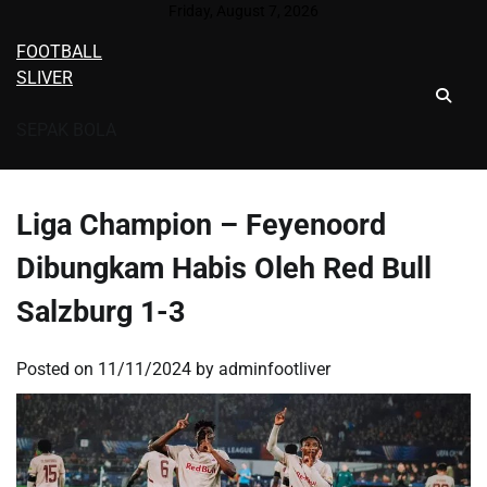
Skip
Friday, August 7, 2026
to
FOOTBALL
content
SLIVER
SEPAK BOLA
Liga Champion – Feyenoord
Dibungkam Habis Oleh Red Bull
Salzburg 1-3
Posted on
11/11/2024
by
adminfootliver