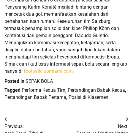
Penyerang Karim Konaté menjadi bintang dengan
mencetak dua gol, memanfaatkan kesalahan dari
pertahanan tuan rumah. Keseluruhan tim Salzburg,
termasuk penampilan solid dari kiper Philipp Köhn dan
kontribusi dari pemain pengganti Daouda Guindo.
Menunjukkan kombinasi kecepatan, ketajaman, serta
disiplin dalam bertahan, yang sangat diperlukan dalam
menghadapi tim sekelas Feyenoord di kompetisi Eropa.
Simak dan ikuti terus informasi sepak bola secara lengkap
hanya di
footballclubmiami.com.
Posted in
SEPAK BOLA
Tagged
Performa Kedua Tim
,
Pertandingan Babak Kedua
,
Pertandingan Babak Pertama
,
Posisi di Klasemen
Post
Previous:
Next:
navigation