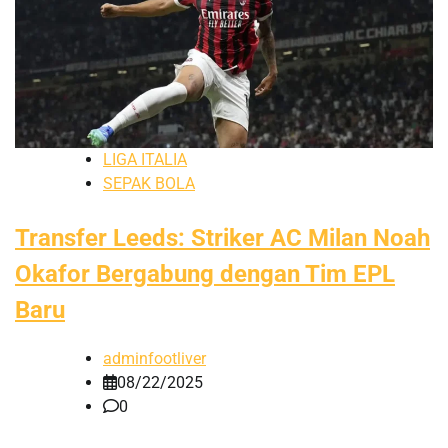
LIGA ITALIA
SEPAK BOLA
Transfer Leeds: Striker AC Milan Noah
Okafor Bergabung dengan Tim EPL
Baru
adminfootliver
08/22/2025
0